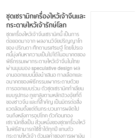
ชุดเซรามิกเครื่องไหว้เจ้าจีนและ
กระดาษไหว้เจ้ารักษ์โลก
ชุดเครื่องไหว้เจ้าจีนเซรามิคนี้ เป็นการ
ต่อยอดมาจาก ผลงานวิจัยปริญญาโท
ของ ปริณดา ศักดานรเศรษฐ์ โดยโปรเจ
คนี้มุ่งค้นหาความเป็นไปได้ในอนาคตของ
พิธีกรรมเผากระดาษไหว้เจ้าจีนในไทย
ผ่านมุมมอง speculative design ผล
งานออกแบบนี้ยังนำเสนอ ทางเลือกและ
อนาคตของพิธีกรรมเผากระดาษด้วย
การออกแบบร่วม ตัวชุดเซรามิคทำเลียน
แบบรูปทรง ภูเขาสูงตามหลักฮวงจุ้ยที่ดี
ของชาวจีน และที่สำคัญ เป็นมิตรต่อสิ่ง
แวดล้อมตั้งแต่ต้นกระบวนการผลิตไป
จนถึงหลังการอุปโภค ตัวก้อนทอง
เซรามิคซึ่งเป็น ส่วนหนึ่งของชุดเครื่องไหว้
ในพิธีสามารถใช้ซ้ำได้ทุกปี แทนตัว
กระดาษไหว้เจ้า ตัวมูลค่าของการเผาเงิน