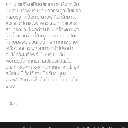
ถูก แปรเปลี่ยนเป็นรูปแบบการบริจาคเงิน
ในนาม บรรพบุรุษแทน ตัวกระดาษใบเสร็จ
หลังบริจาคเป็นก ระดาษพิเศษที่สามารถ
ละลายน้ำได้และพิมพ์ด้วยหมึก ถั่วเหลือง
สามารถนำไปเผาด้วยน้ำในเครื่องเตาเผา
ไอ น้ำขนาดเล็กที่สามารถเผาในบ้านโดย
ไม่ก่อมลพิษ ส่วนตัวน้ำและกากกระดาษที่
เหลือจากการเผา สามารถนำไปรดน้ำ
ต้นไม้หลังเสร็จพิธี เป็นปรับ เปลี่ยน
พิธีกรรมให้เข้ากับการเปลี่ยนแปลงใน
บริบท และคำนึงผลกระทบต่อสังคมในยุค
สมัยใหม่นี้ ซึ่งได้ ร่วมมือกับละมุนละไม.
คราฟท์สตูดิโอเพื่อทำต้นแบบ ในการนำ
เสนอ
โดย
: -