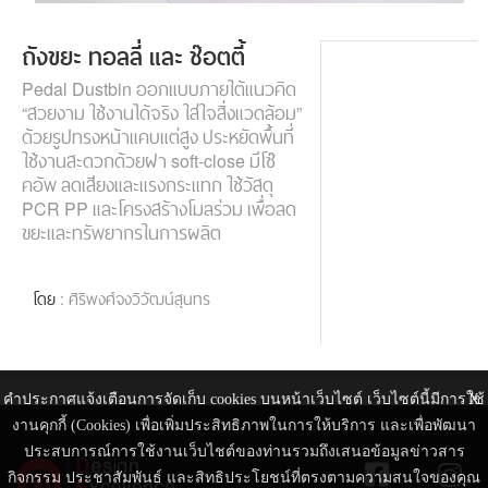
ถังขยะ ทอลลี่ และ ช๊อตตี้
Pedal Dustbin ออกแบบภายใต้แนวคิด
“สวยงาม ใช้งานได้จริง ใส่ใจสิ่งแวดล้อม”
ด้วยรูปทรงหน้าแคบแต่สูง ประหยัดพื้นที่
ใช้งานสะดวกด้วยฝา soft-close มีโช๊
คอัพ ลดเสียงและแรงกระแทก ใช้วัสดุ
PCR PP และโครงสร้างโมลร่วม เพื่อลด
ขยะและทรัพยากรในการผลิต
โดย
: ศิริพงศ์จงวิวัฒน์สุนทร
คำประกาศแจ้งเตือนการจัดเก็บ cookies บนหน้าเว็บไซต์ เว็บไซต์นี้มีการใช้
X
งานคุกกี้ (Cookies) เพื่อเพิ่มประสิทธิภาพในการให้บริการ และเพื่อพัฒนา
ประสบการณ์การใช้งานเว็บไชต์ของท่านรวมถึงเสนอข้อมูลข่าวสาร
กิจกรรม ประชาสัมพันธ์ และสิทธิประโยชน์ที่ตรงตามความสนใจของคุณ