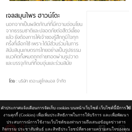
เจลสมุนไพร ฮาวน์โดะ
นอกจากเป็นผลิตภัณฑ์ที่มีความอ่อนโยน
จากธรรมชาติและปลอดภัยต่อสัตว์เลี้ยง
แล้ว ยังต้องการให้เจ้าของรู้สึกภูมิใจทุก
ครั้งที่เลือกใช้ เพราะได้มีส่วนร่วมในการ
สนับสนุนเกษตรกรไทยอย่างเป็นรูปธรรม
แนวคิดทั้งหมดถูกถ่ายทอดผ่านรูปวาด
และบรรจุภัณฑ์ที่อบอุ่นและร่วมสมัย
โดย
: บริษัท เดอะบลูโกลบอล จำกัด
คำประกาศแจ้งเตือนการจัดเก็บ cookies บนหน้าเว็บไซต์ เว็บไซต์นี้มีการใช้
X
งานคุกกี้ (Cookies) เพื่อเพิ่มประสิทธิภาพในการให้บริการ และเพื่อพัฒนา
ประสบการณ์การใช้งานเว็บไชต์ของท่านรวมถึงเสนอข้อมูลข่าวสาร
กิจกรรม ประชาสัมพันธ์ และสิทธิประโยชน์ที่ตรงตามความสนใจของคุณ