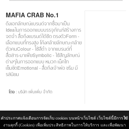
MAFIA CRAB No.1
ดึงเอกลักษณ์แบรนด์จากชื่อมาเป็น
Ideaในการออกแบบบรรจุภัณฑ์สร้างการ
จดจำ สื่อถึงแบรนด์ได้ชัด ตรงตัวForm -
เลือกแบบที่ทรงสูง โค้งคล้ายลักษณะคล้าย
ตัวคนColour - ใช้สีดำ จากแบรนด์ที่
สื่อสาร-มาเฟียSymbolic - ใช้สัญลักษณ์
ต่างๆในการออกแบบ หมวก เน็คไท
เข็มขัดEmotional - สื่อถึงเจ้าพ่อ ขรึม มี
รสนิยม
โดย
: บริษัท เพิ่มเพิ่ม จำกัด
คำประกาศแจ้งเตือนการจัดเก็บ cookies บนหน้าเว็บไซต์ เว็บไซต์นี้มีการใช้
X
งานคุกกี้ (Cookies) เพื่อเพิ่มประสิทธิภาพในการให้บริการ และเพื่อพัฒนา