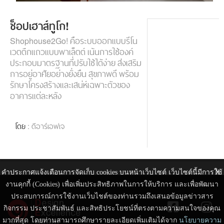
ช็อปเฮาส์ทูโก!
Shophouse2Go! คือระบบออกแบบรีโน
เวตตึกแถวแบบพาเล็ตต์ เน้นการใช้องค์
ประกอบมาตรฐานที่ปรับใช้ได้ง่าย ส่งเสริม
การอยู่อาศัยอย่างยั่งยืน สุขภาพดี พร้อม
รักษาโครงสร้างและเสน่ห์เฉพาะตัวของ
อาคารแต่ละหลัง
โดย
: ดีอาร์เอฟเจ
คำประกาศแจ้งเตือนการจัดเก็บ cookies บนหน้าเว็บไซต์ เว็บไซต์นี้มีการใช้
X
งานคุกกี้ (Cookies) เพื่อเพิ่มประสิทธิภาพในการให้บริการ และเพื่อพัฒนา
ประสบการณ์การใช้งานเว็บไชต์ของท่านรวมถึงเสนอข้อมูลข่าวสาร
กิจกรรม ประชาสัมพันธ์ และสิทธิประโยชน์ที่ตรงตามความสนใจของคุณ
มากที่สุด โดยท่านสามารถศึกษารายละเอียดเพิ่มเติมได้จาก
นโยบายความ