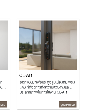
CL-AI1
อก
ออกแบบมาเพื่อประตูอลูมิเนียมที่มีเฟรม
ับ
แคบ ที่ต้องการทั้งความสวยงามและ
ประสิทธิภาพในการใช้งาน CL-AI1
ายใต้
ผสานฟังก์ชันอัจฉริยะเข้ากับดีไซน์แข็ง
less
แรงทันสมัย ช่วยยกระดับความปลอดภัย
กรรม
อุตสาหกรรม
ตล์
ความมั่นใจ และภาพลักษณ์ของพื้นที่ได้
อย่างลงตัว