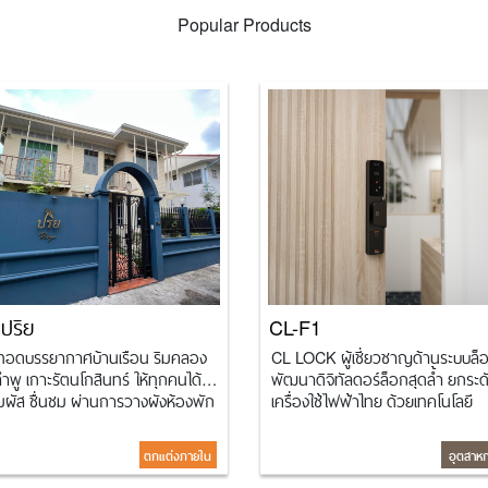
Popular Products
ปริย
CL-F1
ทอดบรรยากาศบ้านเรือน ริมคลอง
CL LOCK ผู้เชี่ยวชาญด้านระบบล็
ำพู เกาะรัตนโกสินทร์ ให้ทุกคนได้
พัฒนาดิจิทัลดอร์ล็อกสุดล้ำ ยกระด
มผัส ชื่นชม ผ่านการวางผังห้องพัก
เครื่องใช้ไฟฟ้าไทย ด้วยเทคโนโลยี
กแต่งภายในได้แรงบันดาลใจจาก
อัจฉริยะและดีไซน์โมเดิร์น เรียบหรู ภ
ักษณ์ของย่านต่างๆ ที่อยู่รอบย่าน
แนวคิด “Smart Design for Seam
ตกแต่งภายใน
อุตสาห
ายก ออกแบบพื้นที่ส่วน hiden
Living” เพื่อชีวิตที่ปลอดภัยและมีสไ
r court แบบsemi outdoor พื้นที่ส่ง